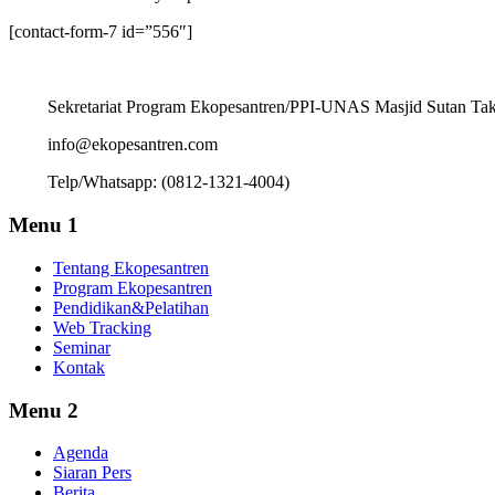
[contact-form-7 id=”556″]
Sekretariat Program Ekopesantren/PPI-UNAS Masjid Sutan Takd
info@ekopesantren.com
Telp/Whatsapp: (0812-1321-4004)
Menu 1
Tentang Ekopesantren
Program Ekopesantren
Pendidikan&Pelatihan
Web Tracking
Seminar
Kontak
Menu 2
Agenda
Siaran Pers
Berita