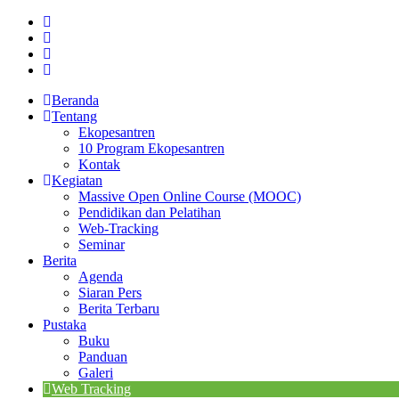
Beranda
Tentang
Ekopesantren
10 Program Ekopesantren
Kontak
Kegiatan
Massive Open Online Course (MOOC)
Pendidikan dan Pelatihan
Web-Tracking
Seminar
Berita
Agenda
Siaran Pers
Berita Terbaru
Pustaka
Buku
Panduan
Galeri
Web Tracking