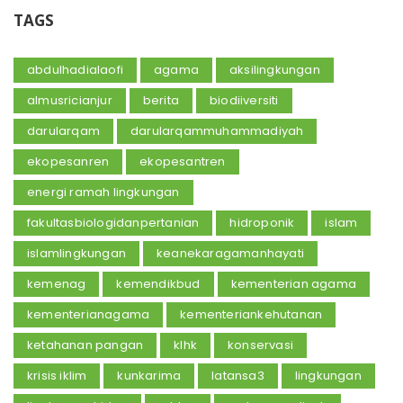
TAGS
abdulhadialaofi
agama
aksilingkungan
almusricianjur
berita
biodiiversiti
darularqam
darularqammuhammadiyah
ekopesanren
ekopesantren
energi ramah lingkungan
fakultasbiologidanpertanian
hidroponik
islam
islamlingkungan
keanekaragamanhayati
kemenag
kemendikbud
kementerian agama
kementerianagama
kementeriankehutanan
ketahanan pangan
klhk
konservasi
krisis iklim
kunkarima
latansa3
lingkungan