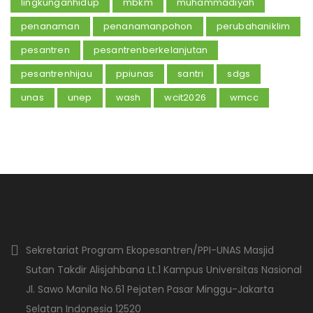
lingkunganhidup
mbkm
muhammadiyah
penanaman
penanamanpohon
perubahaniklim
pesantren
pesantrenberkelanjutan
pesantrenhijau
ppiunas
santri
sdgs
unas
unep
wash
wcit2026
wmcc
Sekretariat Program Ekopesantren/PPI-UNAS Masjid
Sutan Takdir Alisjahbana Lt.1 Kampus Universitas Nasional
Jl. Sawo Manila No.61 Pejaten Pasar Minggu-Jakarta
Selatan Indonesia 12520