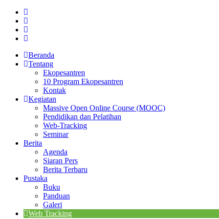
Beranda
Tentang
Ekopesantren
10 Program Ekopesantren
Kontak
Kegiatan
Massive Open Online Course (MOOC)
Pendidikan dan Pelatihan
Web-Tracking
Seminar
Berita
Agenda
Siaran Pers
Berita Terbaru
Pustaka
Buku
Panduan
Galeri
Web Tracking