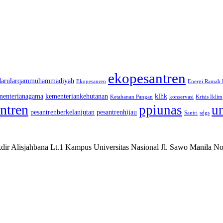
ekopesantren
darularqammuhammadiyah
Ekopesanren
Energi Ramah
menterianagama
kementeriankehutanan
klhk
Ketahanan Pangan
konservasi
Krisis Iklim
ntren
ppiunas
u
pesantrenberkelanjutan
pesantrenhijau
Santri
sdgs
ir Alisjahbana Lt.1 Kampus Universitas Nasional Jl. Sawo Manila No.