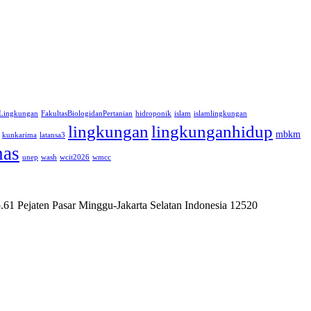
 Lingkungan
FakultasBiologidanPertanian
hidroponik
islam
islamlingkungan
lingkungan
lingkunganhidup
mbkm
kunkarima
latansa3
nas
unep
wash
wcit2026
wmcc
61 Pejaten Pasar Minggu-Jakarta Selatan Indonesia 12520