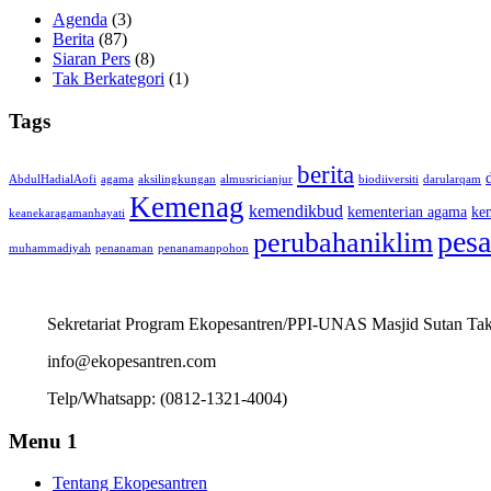
Agenda
(3)
Berita
(87)
Siaran Pers
(8)
Tak Berkategori
(1)
Tags
berita
AbdulHadialAofi
agama
aksilingkungan
almusricianjur
biodiiversiti
darularqam
Kemenag
kemendikbud
kementerian agama
ke
keanekaragamanhayati
pesa
perubahaniklim
muhammadiyah
penanaman
penanamanpohon
Sekretariat Program Ekopesantren/PPI-UNAS Masjid Sutan Takd
info@ekopesantren.com
Telp/Whatsapp: (0812-1321-4004)
Menu 1
Tentang Ekopesantren