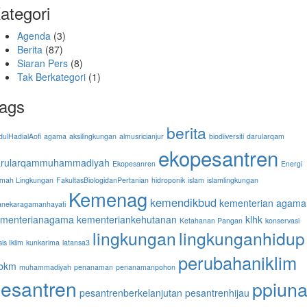
ategori
Agenda
(3)
Berita
(87)
Siaran Pers
(8)
Tak Berkategori
(1)
ags
berita
ulHadialAofi
agama
aksilingkungan
almusricianjur
biodiiversiti
darularqam
ekopesantren
arularqammuhammadiyah
Ekopesanren
Energi
mah Lingkungan
FakultasBiologidanPertanian
hidroponik
islam
islamlingkungan
Kemenag
kemendikbud
kementerian agama
anekaragamanhayati
ementerianagama
kementeriankehutanan
klhk
Ketahanan Pangan
konservasi
lingkungan
lingkunganhidup
sis Iklim
kunkarima
latansa3
perubahaniklim
bkm
muhammadiyah
penanaman
penanamanpohon
esantren
ppiun
pesantrenberkelanjutan
pesantrenhijau