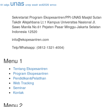
unas
tri
sdgs
unep
wash
wcit2026
wmcc
Sekretariat Program Ekopesantren/PPI-UNAS Masjid Sutan
Takdir Alisjahbana Lt.1 Kampus Universitas Nasional Jl.
Sawo Manila No.61 Pejaten Pasar Minggu-Jakarta Selatan
Indonesia 12520
info@ekopesantren.com
Telp/Whatsapp: (0812-1321-4004)
Menu 1
Tentang Ekopesantren
Program Ekopesantren
Pendidikan&Pelatihan
Web Tracking
Seminar
Kontak
Menu 2