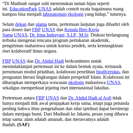
“Di Madinah sangat sulit menemukan taman hijau seperti
ini.
EducationPark
UNAS
adalah contoh nyata bagaimana ruang
kampus bisa menjadi
laboratorium
ekologis
yang hidup,” tuturnya.
Selain
dekan
dan
ulama
tamu, pertemuan lanjutan juga dihadiri oleh
para dosen dari
FBP
UNAS
dan
Kepala Biro Kerja
Sama
UNAS
,
Dr. Irma Indrayani, S.I.P., M.Si
. Diskusi berlangsung
terbuka mengenai rencana program pertukaran akademik,
pengiriman mahasiswa untuk kursus pendek, serta kemungkinan
riset kolaboratif lintas negara.
FBP
UNAS
dan
Dr. Abdul Hadi
berkomitmen untuk
menindaklanjuti pertemuan ini ke dalam bentuk nyata, termasuk
perumusan modul pelatihan, kolaborasi penelitian
biodiversitas
, dan
penguatan literasi lingkungan dalam perspektif Islam. Kolaborasi ini
diharapkan memperkaya wawasan
ekologis
mahasiswa
UNAS
,
sekaligus memperkuat jejaring riset internasional fakultas.
Pertemuan antara
FBP
UNAS
dan
Dr. Abdul Hadi al Aofi
tidak
hanya menjadi titik awal penjajakan kerja sama, tetapi juga penanda
penting bahwa ilmu pengetahuan dan nilai spiritual dapat bersinergi
dalam menjaga bumi. Dari Madinah ke Jakarta, pesan yang dibawa
tetap sama: alam adalah amanah, dan merawatnya adalah
ibadah.
(SAF)