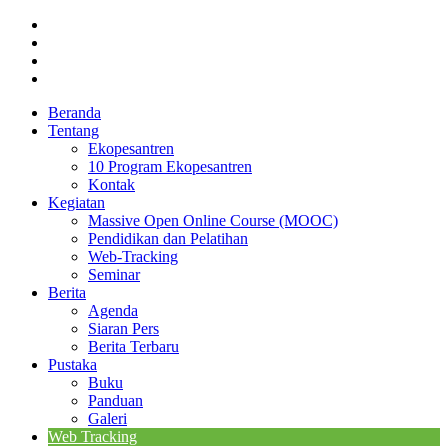
Beranda
Tentang
Ekopesantren
10 Program Ekopesantren
Kontak
Kegiatan
Massive Open Online Course (MOOC)
Pendidikan dan Pelatihan
Web-Tracking
Seminar
Berita
Agenda
Siaran Pers
Berita Terbaru
Pustaka
Buku
Panduan
Galeri
Web Tracking