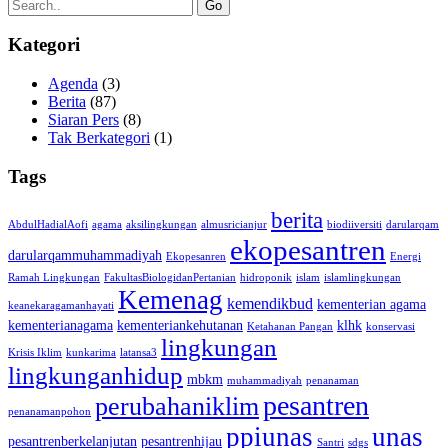
Go
Kategori
Agenda
(3)
Berita
(87)
Siaran Pers
(8)
Tak Berkategori
(1)
Tags
berita
AbdulHadialAofi
agama
aksilingkungan
almusricianjur
biodiiversiti
darularqam
ekopesantren
darularqammuhammadiyah
Ekopesanren
Energi
Ramah Lingkungan
FakultasBiologidanPertanian
hidroponik
islam
islamlingkungan
Kemenag
kemendikbud
kementerian agama
keanekaragamanhayati
kementerianagama
kementeriankehutanan
klhk
Ketahanan Pangan
konservasi
lingkungan
Krisis Iklim
kunkarima
latansa3
lingkunganhidup
mbkm
muhammadiyah
penanaman
pesantren
perubahaniklim
penanamanpohon
ppiunas
unas
pesantrenberkelanjutan
pesantrenhijau
Santri
sdgs