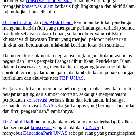
pentingnya
konservasi biodiversitas
di tanah Arab. Ia juga
mengajar
konservasi alam
berbasis fiqh lingkungan dan aktif dalam
kajian-kajian lintas disiplin.
Dr. Fachruddin
dan
Dr. Abdul Hadi
kemudian bertukar pandangan
mengenai kaidah fiqh yang mengatur perlindungan terhadap semua
makhluk sebagai ciptaan Tuhan, serta pentingnya umat Islam
khususnya di kawasan Timur yang menjadi pelopor pelestarian
lingkungan berdasarkan nilai-nilai kearifan lokal dan spiritual.
Dalam era krisis iklim dan degradasi lingkungan, kolaborasi lintas
negara dan lintas perspektif sangat dibutuhkan. Pendekatan Islam
dalam konservasi, yang menekankan tanggung jawab moral dan
spiritual terhadap alam, menjadi nilai tambah dalam pengembangan
kurikulum dan aktivitas riset
FBP
UNAS
.
Kerja sama ini akan membuka peluang bagi mahasiswa kami untuk
belajar langsung dari sumber otoritatif, sekaligus menjembatani
pendekatan
konservasi
berbasis ilmu dan keimanan. Ini sangat
sesuai dengan visi
UNAS
sebagai kampus yang berpijak pada nilai
dan ilmu pengetahuan,” tambahnya.
Dr. Abdul Hadi
mengungkapkan kekagumannya terhadap fasilitas
dan semangat
konservasi
yang dijalankan
UNAS
. Ia
menyebut
EducationPark
UNAS
sebagai ruang yang menginspirasi.