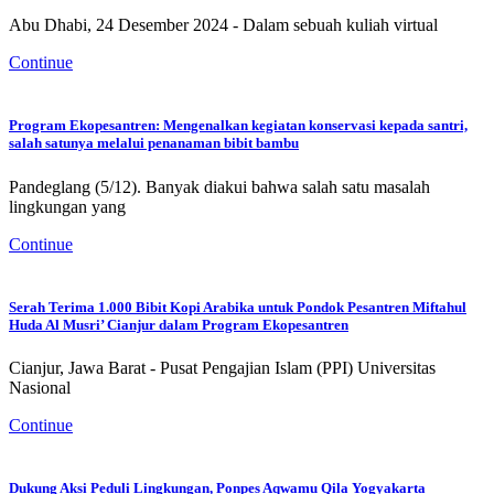
Abu Dhabi, 24 Desember 2024 - Dalam sebuah kuliah virtual
Continue
Program Ekopesantren: Mengenalkan kegiatan konservasi kepada santri,
salah satunya melalui penanaman bibit bambu
Pandeglang (5/12). Banyak diakui bahwa salah satu masalah
lingkungan yang
Continue
Serah Terima 1.000 Bibit Kopi Arabika untuk Pondok Pesantren Miftahul
Huda Al Musri’ Cianjur dalam Program Ekopesantren
Cianjur, Jawa Barat - Pusat Pengajian Islam (PPI) Universitas
Nasional
Continue
Dukung Aksi Peduli Lingkungan, Ponpes Aqwamu Qila Yogyakarta