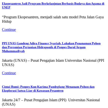
Ekopesantren Jadi Program Berkelanjutan Berbasis Budaya dan Agama di
UNEP
“Program Ekopesantren, menjadi salah satu model Peta Jalan Gaya
Hidup
Continue
PPI UNAS Gandeng Adira Finance Syariah, Lakukan Penanaman Pohon
dan Peresmian Pertanian Hidroponik di Ponpes Darul Arqam
Muhammadiyah
Jakarta (UNAS) – Pusat Pengajian Islam Universitas Nasional (PPI
UNAS)
Continue
Cintai Bumi: Ponpes Kun Karima Pandeglang Menanam Pohon dan
Eksplorasi Satwa Liar di Kawasan Pesantren
Jakarta 24/7 – Pusat Pengajian Islam (PPI) Universitas Nasional
(UNAS)