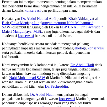
Pertemuan ini menjadi momentum penting dalam mempertemukan
dua perspektif besar ilmu pengetahuan dan nilai-nilai keislaman
dalam konteks
konservasi
dan perlindungan alam.
Kedatangan
Dr. Abdul Hadi al Aofi
penulis
Kitab Akhlaqiyat al-
Biah (Etika Menjaga Lingkungan menurut Nabi Muhammad
SAW)
disambut langsung oleh Dekan
FBP
UNAS
,
Dr. Fachruddin
Majeri Mangunjaya, M.Si.
, yang juga dikenal sebagai aktivis dan
akademisi
konservasi
berbasis nilai-nilai Islam.
Keduanya berdiskusi secara mendalam mengenai peluang
peningkatan kapasitas mahasiswa dalam bidang
ekologi
,
konservasi
,
serta pelibatan mereka dalam kursus pendek dan penelitian
kolaboratif.
Kami menyambut baik kolaborasi ini, karena
Dr. Abdul Hadi
tidak
hanya memiliki kedalaman ilmu, tetapi juga tinggal dekat dengan
kawasan hima, kawasan lindung yang ditetapkan langsung
oleh
Nabi Muhammad SAW
di Madinah. Nilai-nilai ekologis dari
warisan Islam ini sangat relevan untuk dikembangkan dalam
pendidikan tinggi kita,” ujar
Dr. Fachruddin
.
Dalam diskusi ini,
Dr. Abdul Hadi
memaparkan berbagai
pengalaman lapangannya di kawasan
konservasi
Madinah, termasuk
penemuan empat spesies serangga baru yang menjadi bukti