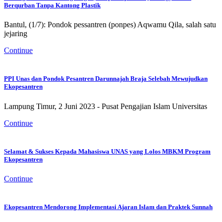
Berqurban Tanpa Kantong Plastik
Bantul, (1/7): Pondok pessantren (ponpes) Aqwamu Qila, salah satu
jejaring
Continue
PPI Unas dan Pondok Pesantren Darunnajah Braja Selebah Mewujudkan
Ekopesantren
Lampung Timur, 2 Juni 2023 - Pusat Pengajian Islam Universitas
Continue
Selamat & Sukses Kepada Mahasiswa UNAS yang Lolos MBKM Program
Ekopesantren
Continue
Ekopesantren Mendorong Implementasi Ajaran Islam dan Praktek Sunnah