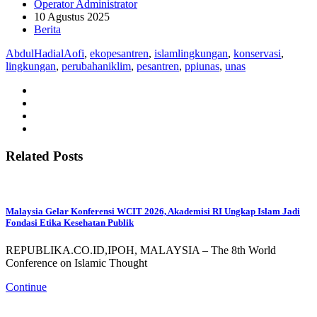
Operator Administrator
10 Agustus 2025
Berita
AbdulHadialAofi
,
ekopesantren
,
islamlingkungan
,
konservasi
,
lingkungan
,
perubahaniklim
,
pesantren
,
ppiunas
,
unas
Related Posts
Malaysia Gelar Konferensi WCIT 2026, Akademisi RI Ungkap Islam Jadi
Fondasi Etika Kesehatan Publik
REPUBLIKA.CO.ID,IPOH, MALAYSIA – The 8th World
Conference on Islamic Thought
Continue