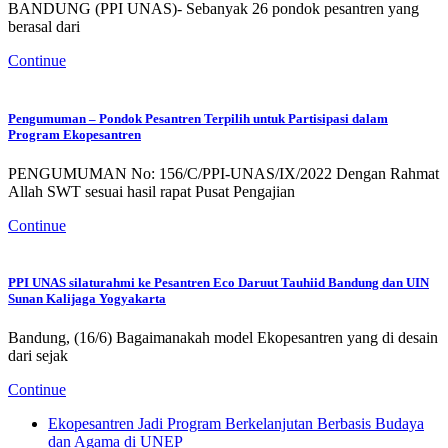
BANDUNG (PPI UNAS)- Sebanyak 26 pondok pesantren yang
berasal dari
Continue
Pengumuman – Pondok Pesantren Terpilih untuk Partisipasi dalam
Program Ekopesantren
PENGUMUMAN No: 156/C/PPI-UNAS/IX/2022 Dengan Rahmat
Allah SWT sesuai hasil rapat Pusat Pengajian
Continue
PPI UNAS silaturahmi ke Pesantren Eco Daruut Tauhiid Bandung dan UIN
Sunan Kalijaga Yogyakarta
Bandung, (16/6) Bagaimanakah model Ekopesantren yang di desain
dari sejak
Continue
Ekopesantren Jadi Program Berkelanjutan Berbasis Budaya
dan Agama di UNEP