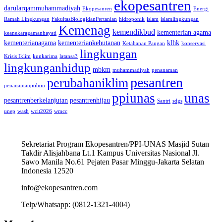
ekopesantren
darularqammuhammadiyah
Ekopesanren
Energi
Ramah Lingkungan
FakultasBiologidanPertanian
hidroponik
islam
islamlingkungan
Kemenag
kemendikbud
kementerian agama
keanekaragamanhayati
kementerianagama
kementeriankehutanan
klhk
Ketahanan Pangan
konservasi
lingkungan
Krisis Iklim
kunkarima
latansa3
lingkunganhidup
mbkm
muhammadiyah
penanaman
pesantren
perubahaniklim
penanamanpohon
ppiunas
unas
pesantrenberkelanjutan
pesantrenhijau
Santri
sdgs
unep
wash
wcit2026
wmcc
Sekretariat Program Ekopesantren/PPI-UNAS Masjid Sutan
Takdir Alisjahbana Lt.1 Kampus Universitas Nasional Jl.
Sawo Manila No.61 Pejaten Pasar Minggu-Jakarta Selatan
Indonesia 12520
info@ekopesantren.com
Telp/Whatsapp: (0812-1321-4004)