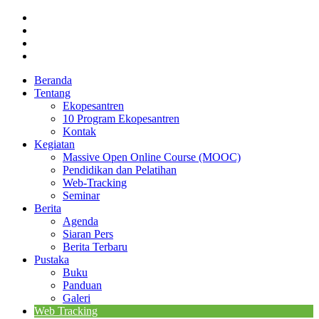
Beranda
Tentang
Ekopesantren
10 Program Ekopesantren
Kontak
Kegiatan
Massive Open Online Course (MOOC)
Pendidikan dan Pelatihan
Web-Tracking
Seminar
Berita
Agenda
Siaran Pers
Berita Terbaru
Pustaka
Buku
Panduan
Galeri
Web Tracking