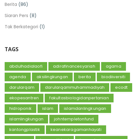
Berita
(86)
Siaran Pers
(8)
Tak Berkategori
(1)
TAGS
abdulhadialaofi
adirafinancesyariah
agama
agenda
aksilingkungan
berita
biodiiversiti
darularqam
darularqammuhammadiyah
ecodt
ekopesantren
fakultasbiologidanpertanian
hidroponik
islam
islamdanlingkungan
islamlingkungan
johntempletonfund
kantongplastik
keanekaragamanhayati