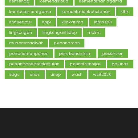
kemenag
kemendikbud
kementerian agama
kementerianagama
kementeriankehutanan
klhk
konservasi
kopi
kunkarima
latansa3
lingkungan
lingkunganhidup
mbkm
muhammadiyah
penanaman
penanamanpohon
perubahaniklim
pesantren
pesantrenberkelanjutan
pesantrenhijau
ppiunas
sdgs
unas
unep
wash
wcit2026