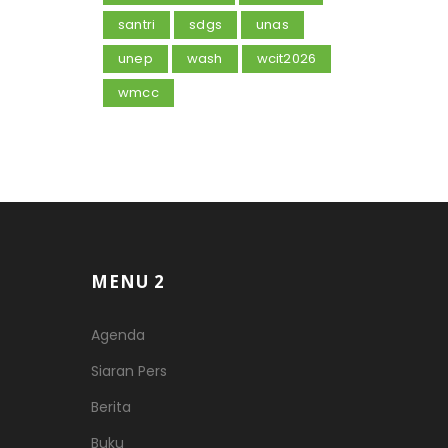
santri
sdgs
unas
unep
wash
wcit2026
wmcc
MENU 2
Agenda
Siaran Pers
Berita
Buku