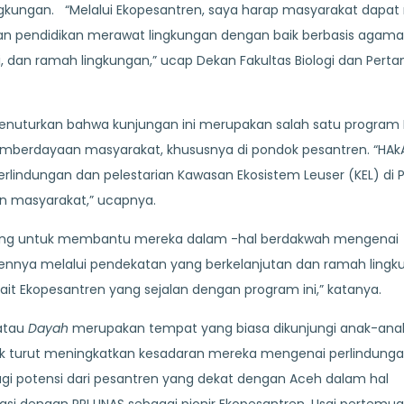
gkungan. “Melalui Ekopesantren, saya harap masyarakat dapat
n pendidikan merawat lingkungan dengan baik berbasis agama 
, dan ramah lingkungan,” ucap Dekan Fakultas Biologi dan Perta
enuturkan bahwa kunjungan ini merupakan salah satu program
berdayaan masyarakat, khususnya di pondok pesantren. “HAk
indungan dan pelestarian Kawasan Ekosistem Leuser (KEL) di P
n masyarakat,” ucapnya.
Inong untuk membantu mereka dalam -hal berdakwah mengenai
nnya melalui pendekatan yang berkelanjutan dan ramah lingk
rkait Ekopesantren yang sejalan dengan program ini,” katanya.
atau
Dayah
merupakan tempat yang biasa dikunjungi anak-ana
ntuk turut meningkatkan kesadaran mereka mengenai perlindung
agi potensi dari pesantren yang dekat dengan Aceh dalam hal