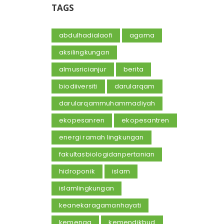
TAGS
abdulhadialaofi
agama
aksilingkungan
almusricianjur
berita
biodiiversiti
darularqam
darularqammuhammadiyah
ekopesanren
ekopesantren
energi ramah lingkungan
fakultasbiologidanpertanian
hidroponik
islam
islamlingkungan
keanekaragamanhayati
kemenag
kemendikbud