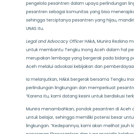
pengelola pesantren dalam upaya perlindungan lin
pesantren sebagai komunitas yang bisa menerapka
sehingga terciptanya pesantren yang hijau, mandiri
UNAS itu.
Legal and Advocacy Officer
HAkA, Munira Rezkina m
untuk membantu Tengku Inong Aceh dalam hal pem
merupakan lembaga yang bergerak pada bidang perl
Aceh melalui advokasi kebijakan dan pemberdayaa
Ia melanjutkan, HAkA bergerak bersama Tengku 
perlindungan lingkungan dan memperkuat pesantre
“Karena itu, kami datang kesini untuk berdiskusi te
Munira menambahkan, pondok pesantren di Aceh 
untuk belajar, sehingga memiliki potensi besar u
lingkungan. “Kedepannya, kami akan melihat jauh l