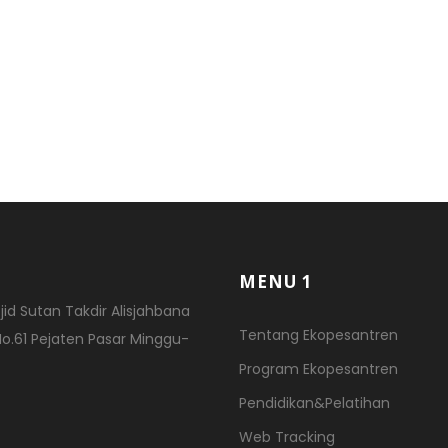
MENU 1
id Sutan Takdir Alisjahbana
Tentang Ekopesantren
 No.61 Pejaten Pasar Minggu-
Program Ekopesantren
Pendidikan&Pelatihan
Web Tracking