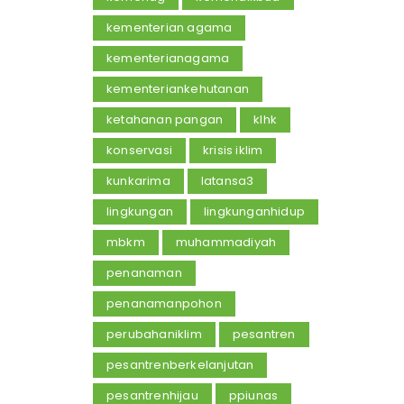
kementerian agama
kementerianagama
kementeriankehutanan
ketahanan pangan
klhk
konservasi
krisis iklim
kunkarima
latansa3
lingkungan
lingkunganhidup
mbkm
muhammadiyah
penanaman
penanamanpohon
perubahaniklim
pesantren
pesantrenberkelanjutan
pesantrenhijau
ppiunas