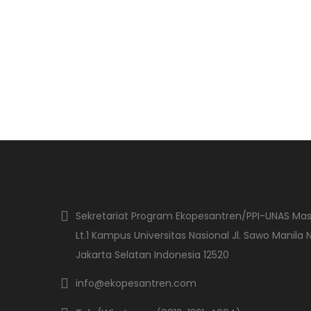
Sekretariat Program Ekopesantren/PPI-UNAS Masj
Lt.1 Kampus Universitas Nasional Jl. Sawo Manila
Jakarta Selatan Indonesia 12520
info@ekopesantren.com