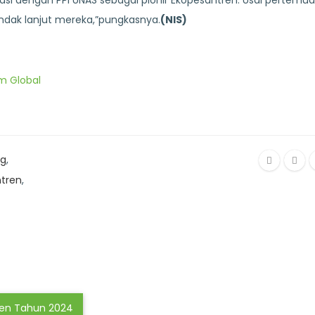
si dengan PPI UNAS sebagai pionir Ekopesantren. Usai pertemuan
ndak lanjut mereka,”pungkasnya.
(NIS)
im Global
g
,
tren
,
en Tahun 2024