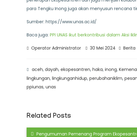
penerapan Ekopesantren dan juga menjalin kolabora
para Tengku Inong juga akan menyusun rencana ti
Sumber: https://www.unas.ac.id/
Baca juga:
PPI UNAS ikut berkontribusi dalam Aksi Ikl
Operator Administrator
30 Mei 2024
Berita
aceh
,
dayah
,
ekopesantren
,
haka
,
inong
,
Kemena
lingkungan
,
lingkunganhidup
,
perubahaniklim
,
pesan
ppiunas
,
unas
Related Posts
Pengumuman Pemenang Program Ekopesantr